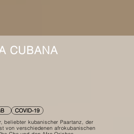
SA CUBANA
GB
COVID-19
r, beliebter kubanischer Paartanz, der
 ist von verschiedenen afrokubanischen
ha Cha und den Afro Orishas