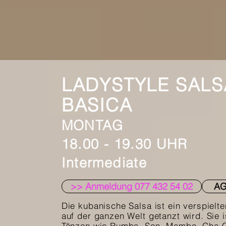
LADYSTYLE SAL
BASICA
MONTAG
18.00 - 19.30 UHR
Intermediate
>> Anmeldung 077 432 54 02
A
Die kubanische Salsa ist ein verspielte
auf der ganzen Welt getanzt wird. Sie
Tänzen wie Rumba, Son, Mambo, Cha C