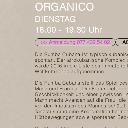
ORGANICO
DIENSTAG
18.00 - 19.30 Uhr
>> Anmeldung 077 432 54 02
A
Die Rumba Cubana ist typisch kubanisc
spontan. Der afrokubanische Komplex 
wurde 2016 in die Liste des immaterie
Weltkulturerbe aufgenommen.
Die Rumba Cubana stellt das Spiel de
Mann und Frau dar. Die Frau spielt dabe
Geschicklichkeit und einer gewissen Lei
Mann macht Avancen auf die Frau, di
vor den Impulsen des Mannes schützt.
Tanzstils sind eine Koordination harmo
Hüftbewegungen sowie spontanen Bec