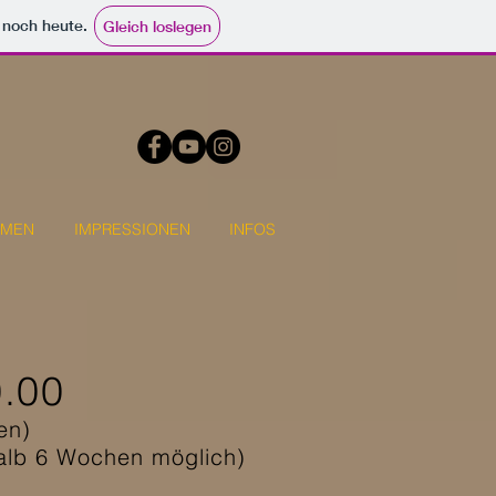
e noch heute.
Gleich loslegen
MMEN
IMPRESSIONEN
INFOS
0.00
en)
alb 6 Wochen möglich)