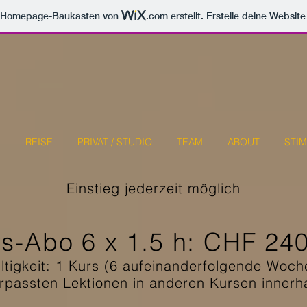
m Homepage-Baukasten von
.com
erstellt. Erstelle deine Websit
S
REISE
PRIVAT / STUDIO
TEAM
ABOUT
STI
Einstieg jederzeit möglich
s-Abo 6 x 1.5 h: CHF 24
ltigkeit: 1 Kurs (6 aufeinanderfolgende Woch
rpassten Lektionen in anderen Kursen innerh